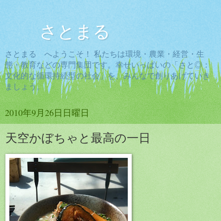
さとまる
さとまる へようこそ！ 私たちは環境・農業・経営・生
態・教育などの専門集団です。幸せいっぱいの「さと◎：
文化的な循環持続型の社会」を、みんなで創りあげていき
ましょう。
2010年9月26日日曜日
天空かぼちゃと最高の一日