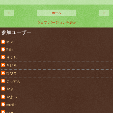
‹
›
ホーム
ウェブ バージョンを表示
参加ユーザー
Miki
Rika
きくち
ちひろ
ひやま
まっすん
やぶ
やよい
mariko
yoco