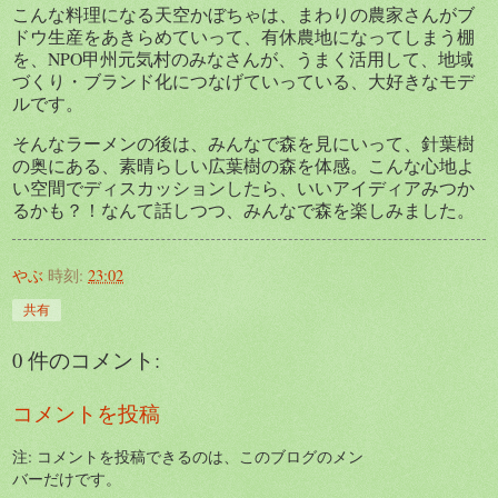
こんな料理になる天空かぼちゃは、まわりの農家さんがブ
ドウ生産をあきらめていって、有休農地になってしまう棚
を、NPO甲州元気村のみなさんが、うまく活用して、地域
づくり・ブランド化につなげていっている、大好きなモデ
ルです。
そんなラーメンの後は、みんなで森を見にいって、針葉樹
の奥にある、素晴らしい広葉樹の森を体感。こんな心地よ
い空間でディスカッションしたら、いいアイディアみつか
るかも？！なんて話しつつ、みんなで森を楽しみました。
やぶ
時刻:
23:02
共有
0 件のコメント:
コメントを投稿
注: コメントを投稿できるのは、このブログのメン
バーだけです。