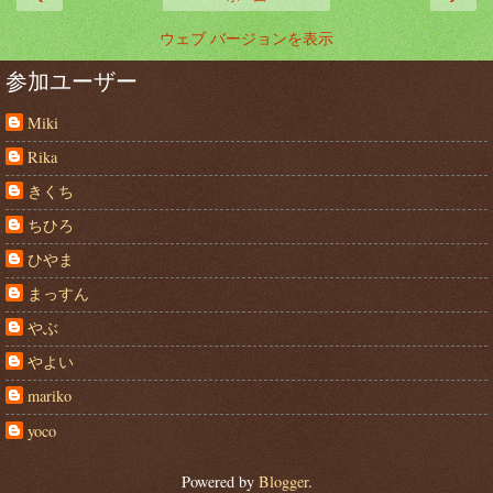
ウェブ バージョンを表示
参加ユーザー
Miki
Rika
きくち
ちひろ
ひやま
まっすん
やぶ
やよい
mariko
yoco
Powered by
Blogger
.