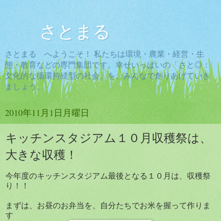
さとまる
さとまる へようこそ！ 私たちは環境・農業・経営・生
態・教育などの専門集団です。幸せいっぱいの「さと◎：
文化的な循環持続型の社会」を、みんなで創りあげていき
ましょう。
2010年11月1日月曜日
キッチンスタジアム１０月収穫祭は、
大きな収穫！
今年度のキッチンスタジアム最後となる１０月は、収穫祭
り！！
まずは、お昼のお弁当を、自分たちでお米を握って作りま
す