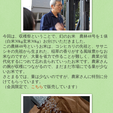
今回は、収穫祭ということで、幻のお米 農林48号を１俵
（白米30kg玄米30kg）お分けいただきました。
この農林48号というお米は、コシヒカリの先祖と、ササニ
シキの先祖から生まれた、稲草の香りがする風味豊かなお
米なのですが、大量を省力で作ることが難しく、農業が近
代化するにつれて忘れ去られていったお米です。農家さん
の腕が収穫につながるので、まだまだ市場にでる量が少な
いお米です。
さとまるでは、量は少ないのですが、農家さんに特別に分
けてもらっています。
（会員限定で、
こちら
で販売しています）