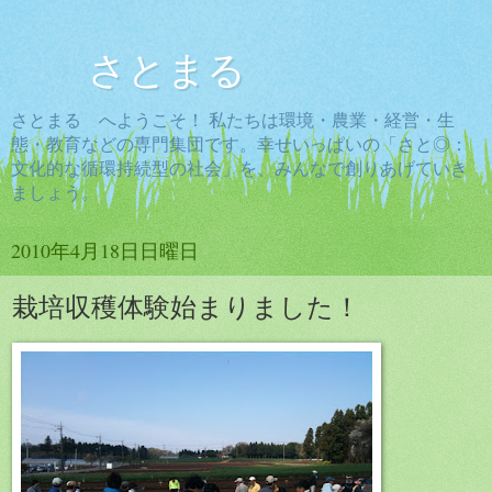
さとまる
さとまる へようこそ！ 私たちは環境・農業・経営・生
態・教育などの専門集団です。幸せいっぱいの「さと◎：
文化的な循環持続型の社会」を、みんなで創りあげていき
ましょう。
2010年4月18日日曜日
栽培収穫体験始まりました！