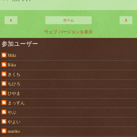
‹
›
ホーム
ウェブ バージョンを表示
参加ユーザー
Miki
Rika
きくち
ちひろ
ひやま
まっすん
やぶ
やよい
mariko