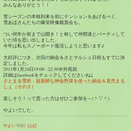
みんなありがとう！！
雪シーズンの本格到来を前にテンションをあげるべく、
雪あほさんたちの爆笑映像鑑賞会も。
つい何年か前まで山開き！と称して仲間達とパーティして
いた頃を思い出しました。
今年は私もスノーボード復活しようと思います♪
大好評につき、次回の鍋会＆さとマルシェ日程もすでに決
定しました。
2011年1月24日19:00 - 22:30＠外苑前
詳細はfacebookをチェックしてくださいね↓
さとまる雪班：超新鮮な神金野菜を使った鍋会＆直売まる
しぇ（その２）
楽しそう！って思った方はぜひご参加を～(＾▽＾)
やよいでした。
やよい
時刻:
12:47