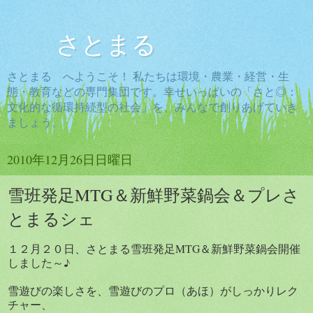
さとまる
さとまる へようこそ！ 私たちは環境・農業・経営・生
態・教育などの専門集団です。幸せいっぱいの「さと◎：
文化的な循環持続型の社会」を、みんなで創りあげていき
ましょう。
2010年12月26日日曜日
雪班発足MTG＆新鮮野菜鍋会＆プレさ
とまるシェ
１２月２０日、さとまる雪班発足MTG＆新鮮野菜鍋会開催
しました～♪
雪遊びの楽しさを、雪遊びのプロ（あほ）がしっかりレク
チャー、