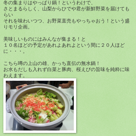
冬の集まりはやっぱり鍋！というわけで、
さとまるらしく、山梨からひでや君が新鮮野菜を届けても
らい
それを味わいつつ、お野菜直売もやっちゃおう！という盛
りモリ企画。
美味しいものにはみんなが集まる！と
１０名ほどの予定があれよあれよという間に２０人ほど
に・・・。
こちら噂の上山の雄、かっち直伝の無水鍋！
お水もだしも入れず白菜と豚肉、桜えびの旨味を純粋に味
わえます。