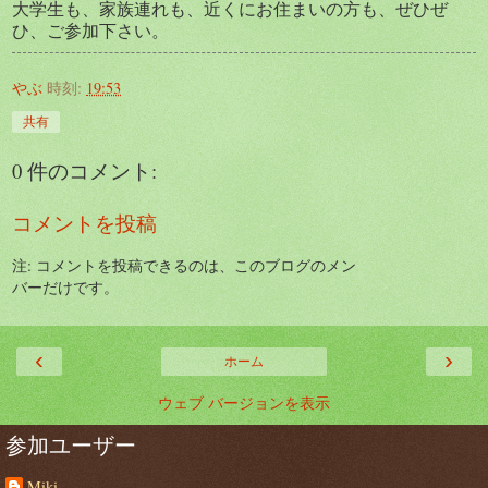
大学生も、家族連れも、近くにお住まいの方も、ぜひぜ
ひ、ご参加下さい。
やぶ
時刻:
19:53
共有
0 件のコメント:
コメントを投稿
注: コメントを投稿できるのは、このブログのメン
バーだけです。
‹
›
ホーム
ウェブ バージョンを表示
参加ユーザー
Miki