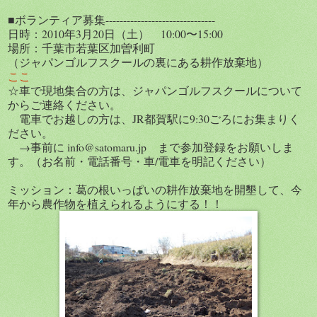
■ボランティア募集-------------------------------
日時：2010年3月20日（土） 10:00〜15:00
場所：千葉市若葉区加曽利町
（ジャパンゴルフスクールの裏にある耕作放棄地）
ここ
☆車で現地集合の方は、ジャパンゴルフスクールについて
からご連絡ください。
電車でお越しの方は、JR都賀駅に9:30ごろにお集まりく
ださい。
→事前に info@satomaru.jp まで参加登録をお願いしま
す。（お名前・電話番号・車/電車を明記ください）
ミッション：葛の根いっぱいの耕作放棄地を開墾して、今
年から農作物を植えられるようにする！！