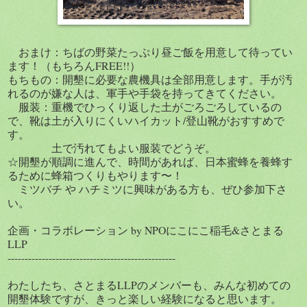
おまけ：ちばの野菜たっぷり昼ご飯を用意して待ってい
ます！（もちろんFREE!!）
もちもの：開墾に必要な農機具は全部用意します。手が汚
れるのが嫌な人は、軍手や手袋を持ってきてください。
服装：重機でひっくり返した土がごろごろしているの
で、靴は土が入りにくいハイカット/登山靴がおすすめで
す。
土で汚れてもよい服装でどうぞ。
☆開墾が順調に進んで、時間があれば、日本蜜蜂を養蜂す
るために蜂箱つくりもやります〜！
ミツバチ や ハチミツに興味がある方も、ぜひ参加下さ
い。
企画・コラボレーション by NPOにこにこ稲毛&さとまる
LLP
-------------------------------------------------
わたしたち、さとまるLLPのメンバーも、みんな初めての
開墾体験ですが、きっと楽しい経験になると思います。