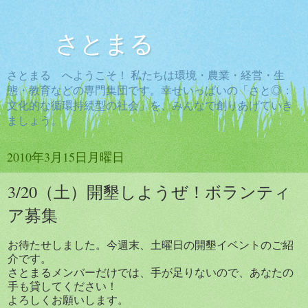
さとまる
さとまる へようこそ！ 私たちは環境・農業・経営・生
態・教育などの専門集団です。幸せいっぱいの「さと◎：
文化的な循環持続型の社会」を、みんなで創りあげていき
ましょう。
2010年3月15日月曜日
3/20（土）開墾しようぜ！ボランティ
ア募集
お待たせしました。今週末、土曜日の開墾イベントのご紹
介です。
さとまるメンバーだけでは、手が足りないので、あなたの
手も貸してください！
よろしくお願いします。